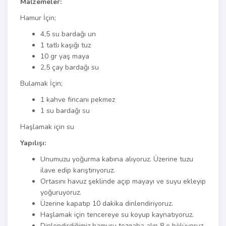
Malzemeler:
Hamur İçin;
4,5 su bardağı un
1 tatlı kaşığı tuz
10 gr yaş maya
2,5 çay bardağı su
Bulamak İçin;
1 kahve fincanı pekmez
1 su bardağı su
Haşlamak için su
Yapılışı:
Unumuzu yoğurma kabına alıyoruz. Üzerine tuzu
ilave edip karıştırıyoruz.
Ortasını havuz şeklinde açıp mayayı ve suyu ekleyip
yoğuruyoruz.
Üzerine kapatıp 10 dakika dinlendiriyoruz.
Haşlamak için tencereye su koyup kaynatıyoruz.
Dinlendirdiğimiz hamuru tezgaha alıp 8 e bölüyoruz.