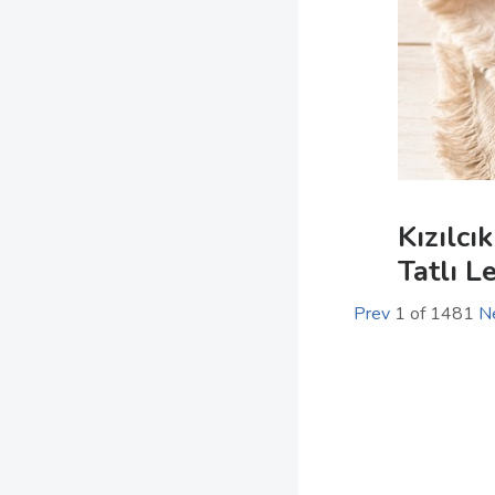
Kızılcı
Tatlı L
Prev
1
of
1481
N