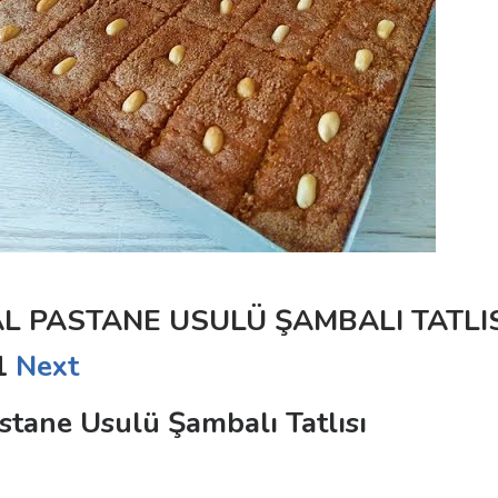
AL PASTANE USULÜ ŞAMBALI TATLI
1
Next
astane Usulü Şambalı Tatlısı