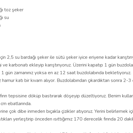
ğı toz şeker
ğı su
n
n 2,5 su bardağı şeker ile sütü şeker iyice eriyene kadar karıştırı
i ve karbonatı ekleyip karıştırıyoruz. Üzerini kapatıp 1 gün buzdol
. 1 gün zamanınız yoksa en az 12 saat buzdolabında bekletiyoruz.
z hamur katı bir kıvam alıyor. Buzdolabından çıkardıktan sonra 2-3
 fırın tepsisine döküp bastırarak döşeyip düzeltiyoruz. Benim kulla
cm ebatlarında.
ne çok dibe inmeden bıçakla çizikler atıyoruz. Yerini belirlemek içi
stıkları yerleştirip önceden ısıttığımız 170 derecelik fırında 20 daki