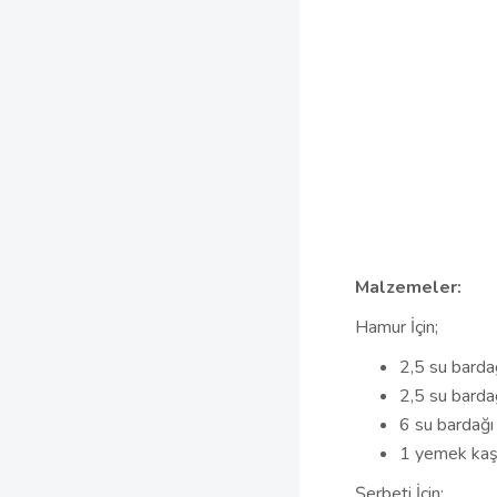
Malzemeler:
Hamur İçin;
2,5 su barda
2,5 su barda
6 su bardağı 
1 yemek kaş
Şerbeti İçin;