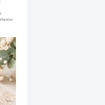
a
z.
etiyoruz.