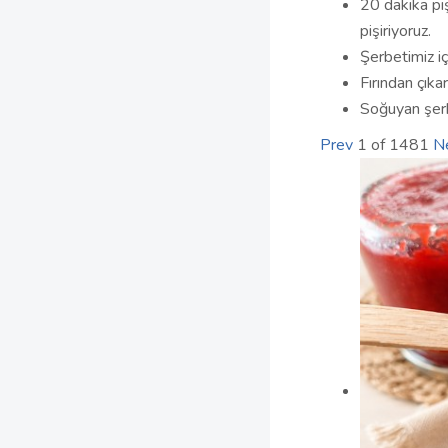
20 dakika piş
pişiriyoruz.
Şerbetimiz i
Fırından çıka
Soğuyan şerb
Prev
1
of
1481
N