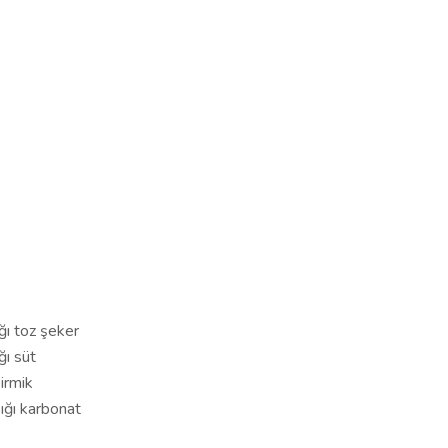
ğı toz şeker
ğı süt
irmik
ığı karbonat