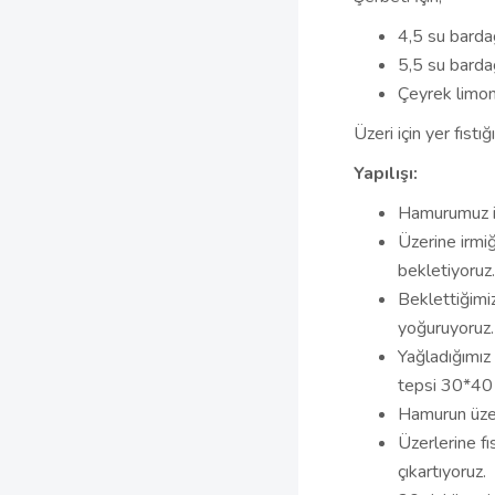
4,5 su barda
5,5 su barda
Çeyrek limo
Üzeri için yer fıstığı
Yapılışı:
Hamurumuz içi
Üzerine irmiğ
bekletiyoruz
Beklettiğimi
yoğuruyoruz.
Yağladığımız
tepsi 30*40 
Hamurun üzeri
Üzerlerine fı
çıkartıyoruz.