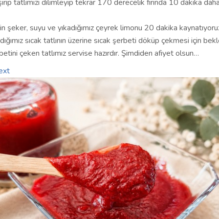
irip tatlımızı dilimleyip tekrar 170 derecelik fırında 10 dakika dah
çin şeker, suyu ve yıkadığımız çeyrek limonu 20 dakika kaynatıyoru
rdığımız sıcak tatlının üzerine sıcak şerbeti döküp çekmesi için bekl
etini çeken tatlımız servise hazırdır. Şimdiden afiyet olsun…
ext