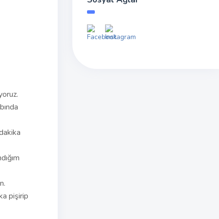
yoruz.
abında
 dakika
ndığım
n.
ka pişirip