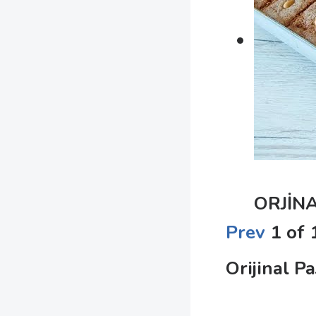
ORJİN
Prev
1
of
Orijinal P