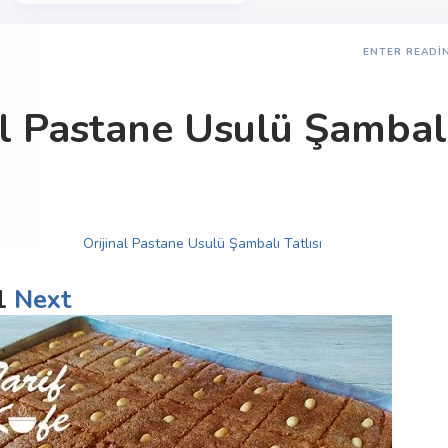
ENTER READI
al Pastane Usulü Şambal
1
Next