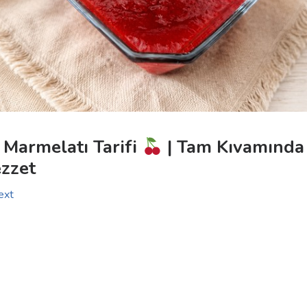
k Marmelatı Tarifi
| Tam Kıvamında 
ezzet
ext