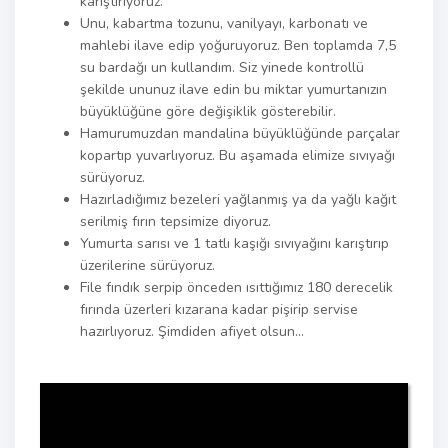
karıştırıyoruz.
Unu, kabartma tozunu, vanilyayı, karbonatı ve
mahlebi ilave edip yoğuruyoruz. Ben toplamda 7,5
su bardağı un kullandım. Siz yinede kontrollü
şekilde ununuz ilave edin bu miktar yumurtanızın
büyüklüğüne göre değişiklik gösterebilir.
Hamurumuzdan mandalina büyüklüğünde parçalar
kopartıp yuvarlıyoruz. Bu aşamada elimize sıvıyağı
sürüyoruz.
Hazırladığımız bezeleri yağlanmış ya da yağlı kağıt
serilmiş fırın tepsimize diyoruz.
Yumurta sarısı ve 1 tatlı kaşığı sıvıyağını karıştırıp
üzerilerine sürüyoruz.
File fındık serpip önceden ısıttığımız 180 derecelik
fırında üzerleri kızarana kadar pişirip servise
hazırlıyoruz. Şimdiden afiyet olsun…