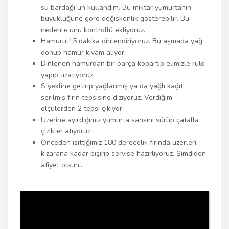
su bardağı un kullandım. Bu miktar yumurtanın
büyüklüğüne göre değişkenlik gösterebilir. Bu
nedenle unu kontrollü ekliyoruz.
Hamuru 15 dakika dinlendiriyoruz. Bu aşmada yağ
donup hamur kıvam alıyor.
Dinlenen hamurdan bir parça kopartıp elimizle rulo
yapıp uzatıyoruz.
S şekline getirip yağlanmış ya da yağlı kağıt
serilmiş fırın tepsisine diziyoruz. Verdiğim
ölçülerden 2 tepsi çıkıyor.
Üzerine ayırdığımız yumurta sarısını sürüp çatalla
çizikler atıyoruz.
Önceden ısıttığımız 180 derecelik fırında üzerleri
kızarana kadar pişirip servise hazırlıyoruz. Şimdiden
afiyet olsun…