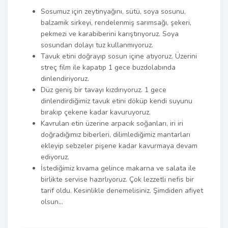
Sosumuz için zeytinyağını, sütü, soya sosunu,
balzamik sirkeyi, rendelenmiş sarımsağı, şekeri,
pekmezi ve karabiberini karıştırıyoruz. Soya
sosundan dolayı tuz kullanmıyoruz.
Tavuk etini doğrayıp sosun içine atıyoruz. Üzerini
streç film ile kapatıp 1 gece buzdolabında
dinlendiriyoruz.
Düz geniş bir tavayı kızdırıyoruz. 1 gece
dinlendirdiğimiz tavuk etini döküp kendi suyunu
bırakıp çekene kadar kavuruyoruz.
Kavrulan etin üzerine arpacık soğanları, iri iri
doğradığımız biberleri, dilimlediğimiz mantarları
ekleyip sebzeler pişene kadar kavurmaya devam
ediyoruz.
İstediğimiz kıvama gelince makarna ve salata ile
birlikte servise hazırlıyoruz. Çok lezzetli nefis bir
tarif oldu. Kesinlikle denemelisiniz. Şimdiden afiyet
olsun…