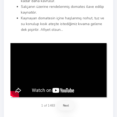
kadar daha kavrulur.
Salçanın üzerine rendelenmiş domates ilave edilip
kaynatılır.
Kaynayan domatesin içine haşlanmış nohut, tuz ve
su konulup kısık ateşte istediğimiz kıvama gelene
dek pişirilir. Afiyet olsun…
1
of
1483
Next