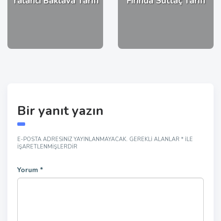
Yalancı Baklava Tarifi
Fırında Sütlaç Tarifi
Bir yanıt yazın
E-POSTA ADRESINIZ YAYINLANMAYACAK.
GEREKLI ALANLAR
*
ILE
IŞARETLENMIŞLERDIR
Yorum
*