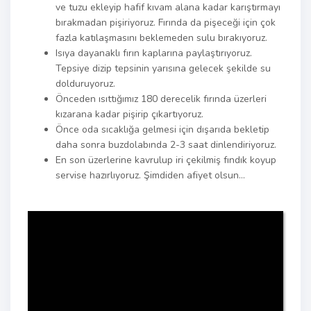
ve tuzu ekleyip hafif kıvam alana kadar karıştırmayı
bırakmadan pişiriyoruz. Fırında da pişeceği için çok
fazla katılaşmasını beklemeden sulu bırakıyoruz.
Isıya dayanaklı fırın kaplarına paylaştırıyoruz.
Tepsiye dizip tepsinin yarısına gelecek şekilde su
dolduruyoruz.
Önceden ısıttığımız 180 derecelik fırında üzerleri
kızarana kadar pişirip çıkartıyoruz.
Önce oda sıcaklığa gelmesi için dışarıda bekletip
daha sonra buzdolabında 2-3 saat dinlendiriyoruz.
En son üzerlerine kavrulup iri çekilmiş fındık koyup
servise hazırlıyoruz. Şimdiden afiyet olsun…