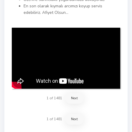
En son olarak kıymalı arcımızı koyup servis
edebiliriz. Afiyet Olsun…
1
of
1481
Next
1
of
1481
Next