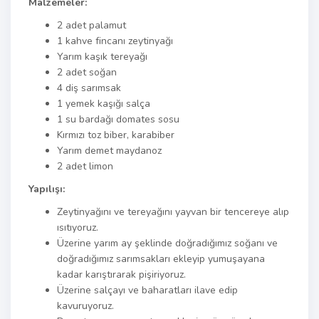
Malzemeler:
2 adet palamut
1 kahve fincanı zeytinyağı
Yarım kaşık tereyağı
2 adet soğan
4 diş sarımsak
1 yemek kaşığı salça
1 su bardağı domates sosu
Kırmızı toz biber, karabiber
Yarım demet maydanoz
2 adet limon
Yapılışı:
Zeytinyağını ve tereyağını yayvan bir tencereye alıp
ısıtıyoruz.
Üzerine yarım ay şeklinde doğradığımız soğanı ve
doğradığımız sarımsakları ekleyip yumuşayana
kadar karıştırarak pişiriyoruz.
Üzerine salçayı ve baharatları ilave edip
kavuruyoruz.